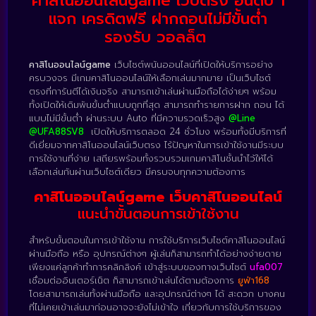
คาสิโนออนไลน์game เว็บตรง อันดับ 1
แจก เครดิตฟรี ฝากถอนไม่มีขั้นต่ำ
รองรับ วอลล็ต
คาสิโนออนไลน์game
เว็บไซต์พนันออนไลน์ที่เปิดให้บริการอย่าง
ครบวงจร มีเกมคาสิโนออนไลน์ให้เลือกเล่นมากมาย เป็นเว็บไซต์
ตรงที่การันตีได้เงินจริง สามารถเข้าเล่นผ่านมือถือได้ง่ายๆ พร้อม
ทั้งเปิดให้เดิมพันขั้นต่ำแบบถูกที่สุด สามารถทำรายการฝาก ถอน ได้
แบบไม่มีขั้นต่ำ ผ่านระบบ Auto ที่มีความรวดเร็วสูง
@Line
@UFA88SV8
เปิดให้บริการตลอด 24 ชั่วโมง พร้อมทั้งมีบริการที่
ดีเยี่ยมจากคาสิโนออนไลน์เว็บตรง ไร้ปัญหาในการเข้าใช้งานมีระบบ
การใช้งานที่ง่าย เสถียรพร้อมทั้งรวบรวมเกมคาสิโนชั้นนำไว้ให้ได้
เลือกเล่นกันผ่านเว็บไซต์เดียว มีครบจบทุกความต้องการ
คาสิโนออนไลน์game เว็บคาสิโนออนไลน์
แนะนำขั้นตอนการเข้าใช้งาน
สำหรับขั้นตอนในการเข้าใช้งาน การใช้บริการเว็บไซต์คาสิโนออนไลน์
ผ่านมือถือ หรือ อุปกรณ์ต่างๆ ผู้เล่นก็สามารถทำได้อย่างง่ายดาย
เพียงแค่ลูกค้าทำการคลิกลิงค์ เข้าสู่ระบบของทางเว็บไซต์
ufa007
เชื่อมต่ออินเตอร์เน็ต ก็สามารถเข้าเล่นได้ตามต้องการ
ยูฟ่า168
โดยสามารถเล่นทั้งผ่านมือถือ และอุปกรณ์ต่างๆ ได้ สะดวก บางคน
ที่ไม่เคยเข้าเล่นมาก่อนอาจจะยังไม่เข้าใจ เกี่ยวกับการใช้บริการของ