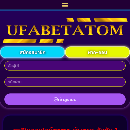
สมัครสมาชิก
ฝาก-ถอน
เข้าสู่ระบบ