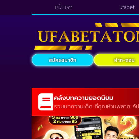
หน้าแรก
ufabet
สมัครสมาชิก
ฝาก-ถอน
คลังบทความยอดนิยม
รวมบทความเด็ด ที่คุณห้ามพลาด อัป