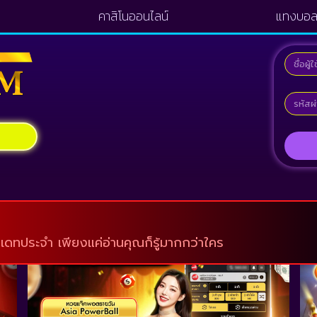
คาสิโนออนไลน์
แทงบอล
เดทประจำ เพียงแค่อ่านคุณก็รู้มากกว่าใคร