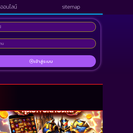
ออนไลน์
sitemap
เข้าสู่ระบบ