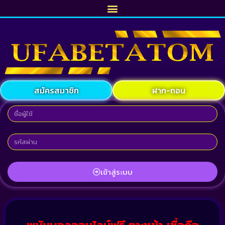
สมัครสมาชิก
ฝาก-ถอน
เข้าสู่ระบบ