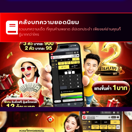
คลังบทความยอดนิยม
รวมบทความเด็ด ที่คุณห้ามพลาด อัปเดทประจำ เพียงแค่อ่านคุณก็
รู้มากกว่าใคร