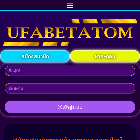
สมัครสมาชิก
ฝาก-ถอน
เข้าสู่ระบบ