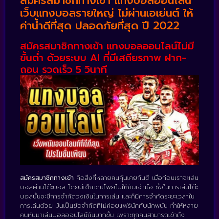
สมัครสมาชิกทางเข้า
แทงบอลออนไลน์
เว็บแทงบอลรายใหญ่ ไม่ผ่านเอเย่นต์ ให้
ค่าน้ำดีที่สุด ปลอดภัยที่สุด ปี 2022
สมัครสมาชิกทางเข้า
แทงบอลออนไลน์ไม่มี
ขั้นต่ำ ด้วยระบบ AI ที่มีเสถียรภาพ ฝาก-
ถอน รวดเร็ว 5 วินาที
สมัครสมาชิกทางเข้า
คือสิ่งที่หลายคนคุ้นเคยกันดี เมื่อก่อนเราจะเล่น
บอลผ่านโต๊ะบอล โดยมีเด็กเดินโพยไปให้กับเจ้ามือ ซึ่งในการเล่นโต๊ะ
บอลนั้นจะมีการจำกัดวงเงินในการเล่น และก็มีการจำกัดระยะเวลาใน
การเล่นด้วย มันเป็นข้อจำกัดที่ไม่ค่อยแฟร์นักกับนักพนัน ทำให้หลาย
คนหันมาเล่นบอลออนไลน์กันมากขึ้น เพราะทุกคนสามารถเข้าถึง