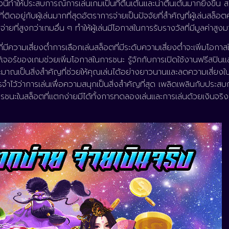
้ทำให้ประสบการณ์การเล่นเกมเป็นที่ตื่นเต้นและน่าตื่นเต้นมากยิ่งขึ้น 
ี่ติดอยู่กับผู้เล่นมากที่สุดอัตราการจ่ายเป็นปัจจัยที่สำคัญที่ผู้เล่
ยที่สูงกว่าเกมอื่น ๆ ทำให้ผู้เล่นมีโอกาสในการรับรางวัลที่มีมูลค่าสูงม
่มีความเสี่ยงต่ำการเลือกเล่นสล็อตที่มีระดับความเสี่ยงต่ำจะเพิ่มโอ
อร์ของเกมช่วยเพิ่มโอกาสในการชนะ รู้จักกับการเปิดใช้งานฟรีสปินและ
็นสิ่งสำคัญที่ช่วยให้คุณเล่นได้อย่างยาวนานและลดความเสี่ยงในกา
ำไว้ว่าการเล่นเพื่อความสนุกเป็นสิ่งสำคัญที่สุด เพลิดเพลินกับประสบ
รชนะในสล็อตที่แตกง่ายมีได้ทั้งการทดลองเล่นและการเล่นด้วยเงินจริง