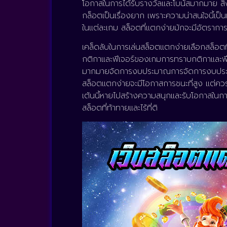
โอกาสในการได้รับรางวัลและโบนัสมากมาย สิ่งนี
กล็อตเป็นเรื่องยาก เพราะความน่าสนใจนี้เป็นท
ในแต่ละเกม สล็อตที่แตกง่ายมักจะมีอัตราการจ่า
เคล็ดลับในการเล่นสล็อตแตกง่ายเลือกสล็อตที
กติกาและฟีเจอร์ของเกมการทราบกติกาและฟีเจ
มากมายจัดการงบประมาณการจัดการงบประมาณเป
สล็อตแตกง่ายจะมีโอกาสการชนะที่สูง แต่ควรจ
เต้นนี้หายไปสร้างความสนุกและรับโอกาสในกา
สล็อตที่ท้าทายและไร้ที่ติ