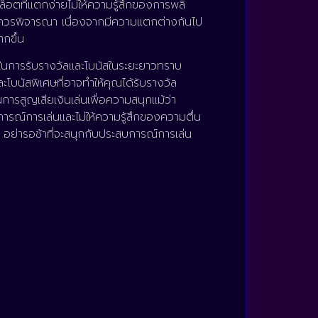
สล็อตที่แตกง่ายไม่ให้ความรู้สึกของการพลิ
นสล็อตควรพิจารณา เนื่องจากมีความแตกต่างกันไป
ากขึ้น
กาสในการรับรางวัลและโบนัสในระยะยาวทราบ
โบนัสพิเศษที่อาจทำให้คุณได้รับรางวัล
รสูญเสียเงินเล่นเพื่อความสนุกแม้ว่า
การณ์การเล่นและไม่ให้ความรู้สึกของความตื่น
 อย่ารอช้าที่จะสนุกกับประสบการณ์การเล่น