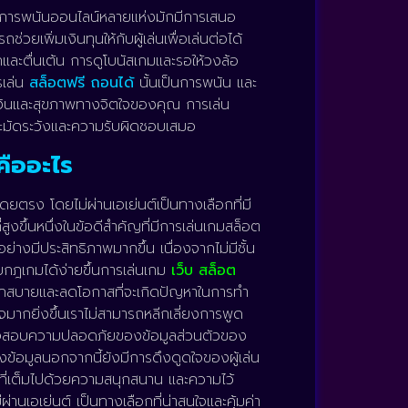
ซต์การพนันออนไลน์หลายแห่งมักมีการเสนอ
วยเพิ่มเงินทุนให้กับผู้เล่นเพื่อเล่นต่อได้
และตื่นเต้น การดูโบนัสเกมและรอให้วงล้อ
รเล่น
สล็อตฟรี ถอนได้
นั้นเป็นการพนัน และ
๋าเงินและสุขภาพทางจิตใจของคุณ การเล่น
ระมัดระวังและความรับผิดชอบเสมอ
คืออะไร
โดยตรง โดยไม่ผ่านเอเย่นต์เป็นทางเลือกที่มี
ูงขึ้นหนึ่งในข้อดีสำคัญที่มีการเล่นเกมสล็อต
่างมีประสิทธิภาพมากขึ้น เนื่องจากไม่มีชั้น
ับกฎเกมได้ง่ายขึ้นการเล่นเกม
เว็บ สล็อต
วกสบายและลดโอกาสที่จะเกิดปัญหาในการทำ
จมากยิ่งขึ้นเราไม่สามารถหลีกเลี่ยงการพูด
วจสอบความปลอดภัยของข้อมูลส่วนตัวของ
ข้อมูลนอกจากนี้ยังมีการดึงดูดใจของผู้เล่น
รณ์ที่เต็มไปด้วยความสนุกสนาน และความไว้
านเอเย่นต์ เป็นทางเลือกที่น่าสนใจและคุ้มค่า