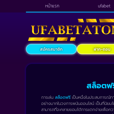
หน้าแรก
ufabet
สมัครสมาชิก
ฝาก-ถอน
สล็อตฟร
การเล่น
สล็อตฟรี
เป็นหนึ่งในประสบการณ์ทา
อย่างมากในวงการพนันออนไลน์ เป็นที่นิยมไม
สามารถที่จะคลายยอมได้การแตกง่ายเพื่อควา