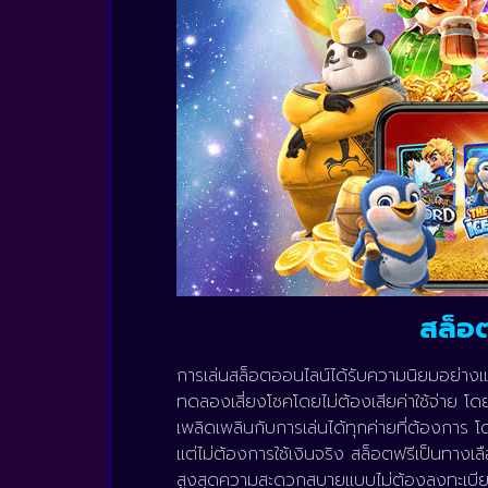
สล็อต
การเล่นสล็อตออนไลน์ได้รับความนิยมอย่างแ
ทดลองเสี่ยงโชคโดยไม่ต้องเสียค่าใช้จ่าย โ
เพลิดเพลินกับการเล่นได้ทุกค่ายที่ต้องการ โ
แต่ไม่ต้องการใช้เงินจริง สล็อตฟรีเป็นทางเล
สูงสุดความสะดวกสบายแบบไม่ต้องลงทะเบียนส