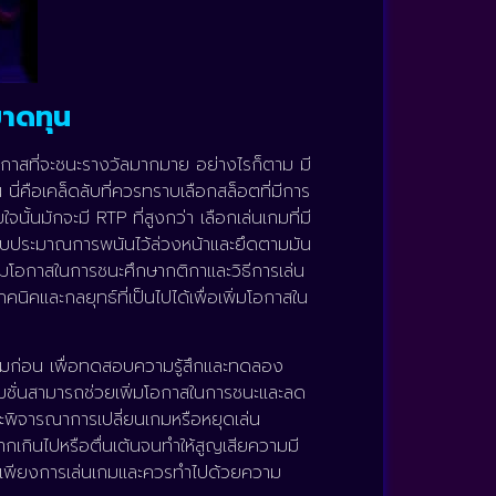
ขาดทุน
าสที่จะชนะรางวัลมากมาย อย่างไรก็ตาม มี
นี่คือเคล็ดลับที่ควรทราบเลือกสล็อตที่มีการ
ั้นมักจะมี RTP ที่สูงกว่า เลือกเล่นเกมที่มี
งบประมาณการพนันไว้ล่วงหน้าและยึดตามมัน
พิ่มโอกาสในการชนะศึกษากติกาและวิธีการเล่น
ิคและกลยุทธ์ที่เป็นไปได้เพื่อเพิ่มโอกาสใน
มก่อน เพื่อทดสอบความรู้สึกและทดลอง
รโมชั่นสามารถช่วยเพิ่มโอกาสในการชนะและลด
พิจารณาการเปลี่ยนเกมหรือหยุดเล่น
ากเกินไปหรือตื่นเต้นจนทำให้สูญเสียความมี
เป็นเพียงการเล่นเกมและควรทำไปด้วยความ