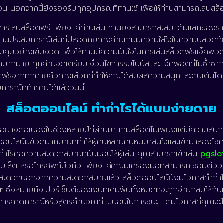
ซ้อน นอกจากนี้ยังรองรับทุกอุปกรณ์ที่ท่านใช้ เพื่อให้ท่านสามารถเล่นสล็
ารเล่นสล็อตฟรี เพียงแค่ท่านเล่น ท่านยังสามารถสะสมแต้มแลกของราง
งท่านประสบการณ์เล่นที่ปลอดภัยทางค่ายเกมมีความใส่ใจในความปลอดภัยข
ุมอย่างเข้มงวด เพื่อให้ท่านมีความมั่นใจในการเล่นสล็อตฟรีแจ็คพอต
มากมาย ทุกค่ายจัดเตรียมเงื่อนไขการรับโบนัสและแจ็คพอตที่ไม่ซ้ำซาก เ
ฟรีจากทุกค่ายคือทางเลือกที่ทำให้คุณได้สัมผัสความสนุกและตื่นเต้นโด
การณ์ที่ท้าทายได้แล้ววันนี้
สล็อตออนไลน์ ทำกำไรได้แบบง่ายดาย
อย่างต่อเนื่องในช่วงหลายปีที่ผ่านมา เกมสล็อตไม่เพียงแต่มีความสนุกสน
นไลน์มีข้อดีมากมายที่ทำให้ผู้คนหลายคนหันมาสนใจและเข้ามาลองโชคด้ว
ำกำไรคือความสะดวกสบายที่มันมอบให้ผู้เล่น คุณสามารถเข้าเล่น
pgslo
็บเล็ต หรือโทรศัพท์มือถือ เพียงแค่คุณมีเครื่องมือที่สามารถเชื่อมต่อ
ามสะดวกนอกจากความสะดวกสบายแล้ว สล็อตออนไลน์ยังมีโอกาสทำกำไรท
ซึ่งหมายถึงเปอร์เซ็นต์ของเงินที่เดิมพันทั้งหมดที่จะถูกจ่ายกลับให้กับ
ีการคาดการณ์หรือสูตรคำนวณที่แน่นอนในการชนะ แต่มีโอกาสที่คุณจะได้ร