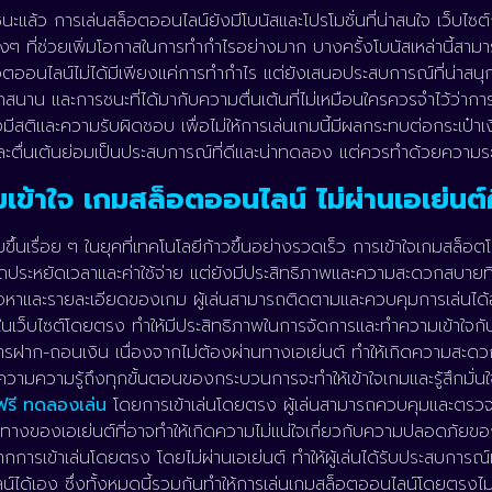
แล้ว การเล่นสล็อตออนไลน์ยังมีโบนัสและโปรโมชั่นที่น่าสนใจ เว็บไ
างๆ ที่ช่วยเพิ่มโอกาสในการทำกำไรอย่างมาก บางครั้งโบนัสเหล่านี้สามารถช่
ตออนไลน์ไม่ได้มีเพียงแค่การทำกำไร แต่ยังเสนอประสบการณ์ที่น่าสนุก
กสนาน และการชนะที่ได้มากับความตื่นเต้นที่ไม่เหมือนใครควรจำไว้ว่ากา
่างมีสติและความรับผิดชอบ เพื่อไม่ให้การเล่นเกมนี้มีผลกระทบต่อกระเป
ละตื่นเต้นย่อมเป็นประสบการณ์ที่ดีและน่าทดลอง แต่ควรทำด้วยความ
เข้าใจ เกมสล็อตออนไลน์ ไม่ผ่านเอเย่นต์
ึ้นเรื่อย ๆ ในยุคที่เทคโนโลยีก้าวขึ้นอย่างรวดเร็ว การเข้าใจเกมสล็อต
รถประหยัดเวลาและค่าใช้จ่าย แต่ยังมีประสิทธิภาพและความสะดวกสบายที่ส
ื้อหาและรายละเอียดของเกม ผู้เล่นสามารถติดตามและควบคุมการเล่นได้อย
าไปในเว็บไซต์โดยตรง ทำให้มีประสิทธิภาพในการจัดการและทำความเข้าใจก
าก-ถอนเงิน เนื่องจากไม่ต้องผ่านทางเอเย่นต์ ทำให้เกิดความสะด
ความความรู้ถึงทุกขั้นตอนของกระบวนการจะทำให้เข้าใจเกมและรู้สึกมั่นใ
ฟรี ทดลองเล่น
โดยการเข้าเล่นโดยตรง ผู้เล่นสามารถควบคุมและตร
งทางของเอเย่นต์ที่อาจทำให้เกิดความไม่แน่ใจเกี่ยวกับความปลอดภัยของ
บจากการเข้าเล่นโดยตรง โดยไม่ผ่านเอเย่นต์ ทำให้ผู้เล่นได้รับประสบกา
น์ได้เอง ซึ่งทั้งหมดนี้รวมกันทำให้การเล่นเกมสล็อตออนไลน์โดยตรงไม่ผ่