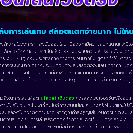
ลับการเล่นเกม สล็อตแตกง่ายมาก ไม่ให้
แพร่หลายในวงการการพนันออนไลน์ เนื่องจากมีความสนุกสนานและมีโอก
้ เพื่อช่วยให้คุณสามารถเล่นสล็อตอย่างประสบความสำเร็จและไม่ขาดทุน 
ายเงิน (RTP) สูงมีประสิทธิภาพทางการเงินมากขึ้น สูตรที่ทำให้แตกรวมใจน
จัดการงบประมาณอย่างมีระบบก่อนที่จะเล่นสล็อตออนไลน์ ควรกำหนด
าที่คุณสามารถรับได้ นอกจากนี้ยังสามารถใช้เทคนิคการจัดการเงินเพื่อเ
ตที่คุณสนใจ ศึกษาการทำงานของสัญลักษณ์และการจ่ายเงิน เรียนรู้เทคน
ินจริงในการเล่นสล็อต
ufabet เว็บตรง
ควรลองเล่นเวอร์ชันฟรีของเก
ิดตามโปรโมชั่นและโบนัสที่เว็บไซต์การพนันมีเสนอ บางครั้งโบนัสและโป
เล่นสล็อตไม่ควรติดตามขาด หากคุณกำลังสูญเสียเงินควรหยุดเล่นและ
้นเล่นด้วยสมองเย็นการเล่นสล็อตต้องทำด้วยสมองเย็น ไม่ควรเสี่ยงเงินม
่องยาก หากคุณปฏิบัติตามเคล็ดลับนี้อย่างระมัดระวัง จำได้ว่าการพนัน