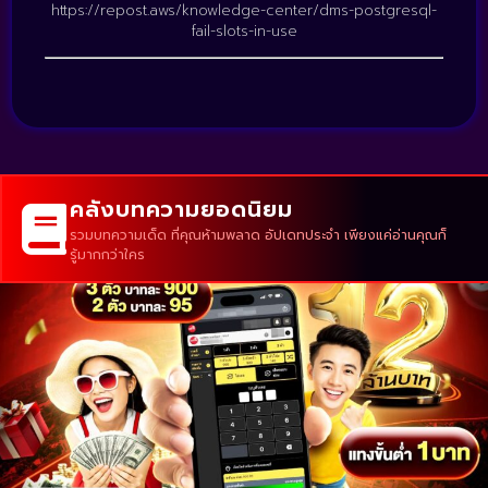
https://repost.aws/knowledge-center/dms-postgresql-
fail-slots-in-use
คลังบทความยอดนิยม
รวมบทความเด็ด ที่คุณห้ามพลาด อัปเดทประจำ เพียงแค่อ่านคุณก็
รู้มากกว่าใคร