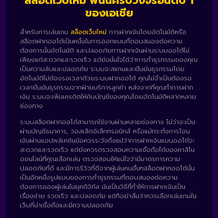
สล็อตเว็บใหม่ พนันครบวงจรอันดับ 1
ของเอเชีย
สำหรับการเล่นเกม
สล็อตเว็บใหม่
การฝากเงินโดยอัตโนมัติหรือ
สล็อตฝากออโต้เป็นหนึ่งในการออกแบบที่ตอบสนองต่อความ
ต้องการนั้นอัตโนมัติ และปลอดภัยการฝากเงินผ่านระบบออโต้ไม่
เพียงแต่สะดวกและรวดเร็ว แต่ยังมั่นใจได้ว่าการทำธุรกรรมของคุณ
เป็นความลับและปลอดภัย ระบบจะสแกนและยืนยันธุรกรรมโดย
อัตโนมัติไม่ต้องรอเวลาด้วยระบบฝากออโต้ คุณไม่จำเป็นต้องรอ
เวลายืนยันธุรกรรมจากฝ่ายบริการลูกค้า หลังจากที่คุณทำการฝาก
เงิน ระบบจะเพิ่มเครดิตให้กับบัญชีของคุณโดยอัตโนมัติหลากหลาย
ช่องทาง
ระบบสล็อตฝากออโต้สามารถใช้งานผ่านหลายช่องทาง ไม่ว่าจะเป็น
ผ่านบัญชีธนาคาร, วอลเล็ตอิเล็กทรอนิกส์ หรือแม้กระทั่งการโอน
เงินผ่านแอปพลิเคชันข้อควรระวังถึงแม้ว่าการฝากเงินแบบออโต้จะ
สะดวกและรวดเร็ว แต่ยังควรตรวจสอบความเชื่อถือได้ของคาสิโน
ออนไลน์ที่คุณเลือกเล่น ตรวจสอบให้แน่ใจว่ามีมาตรการความ
ปลอดภัยที่ดี และมีการรีวิวที่ดีจากผู้เล่นคนอื่นๆสล็อตฝากออโต้นั้น
เป็นอีกหนึ่งรูปแบบของการทำธุรกรรมที่ตอบสนองต่อความ
ต้องการของผู้เล่นในยุคดิจิทัล มันเป็นวิธีที่ทำให้การฝากเงินเป็น
เรื่องง่าย รวดเร็ว และปลอดภัย แต่ก็อย่าลืมว่าควรเลือกเล่นเกมใน
เว็บที่น่าเชื่อถือและมีความปลอดภัย