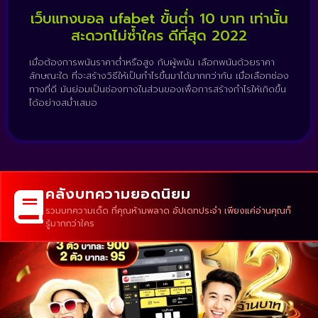
เว็บแทงบอล ufabet ขั้นต่ำ 10 บาท เท่านั้น
สะดวกไม่ซ้ำใคร ดีที่สุด 2022
เมื่อต้องการพนันราคาต่ำหรือสูง กับผู้พนัน เลือกพนันด้วยราคา
ลักษณะใด ที่จะสร้างวิธีให้เป็นกำไรขึ้นมาได้มากกว่ากัน เมื่อเลือกช่อง
ทางที่ดี มันย่อมเป็นช่องทางในส่วนของเพื่อการสร้างกำไรให้เกิดขึ้น
ได้อย่างสม่ำเสมอ
คลังบทความยอดนิยม
รวมบทความเด็ด ที่คุณห้ามพลาด อัปเดทประจำ เพียงแค่อ่านคุณก็
รู้มากกว่าใคร