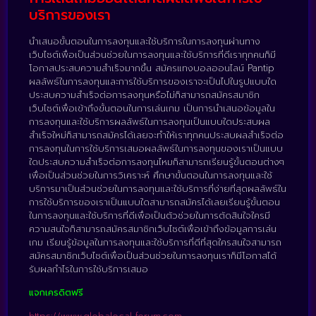
บริการของเรา
นำเสนอขั้นตอนในการลงทุนและใช้บริการในการลงทุนผ่านทาง
เว็บไซต์เพื่อเป็นส่วนช่วยในการลงทุนและใช้บริการที่ดีเราทุกคนก็มี
โอกาสประสบความสำเร็จมากขึ้น สมัครแทงบอลออนไลน์ Pantip
ผลลัพธ์ในการลงทุนและการใช้บริการของเราจะเป็นไปในรูปแบบใด
ประสบความสำเร็จต่อการลงทุนหรือไม่ก็สามารถสมัครสมาชิก
เว็บไซต์เพื่อเข้าถึงขั้นตอนในการเล่นเกม เป็นการนำเสนอข้อมูลใน
การลงทุนและใช้บริการผลลัพธ์ในการลงทุนเป็นแบบใดประสบผล
สำเร็จใหม่ก็สามารถสมัครได้เลยจะทำให้เราทุกคนประสบผลสำเร็จต่อ
การลงทุนในการใช้บริการเสมอผลลัพธ์ในการลงทุนของเราเป็นแบบ
ใดประสบความสำเร็จต่อการลงทุนไหมก็สามารถเรียนรู้ขั้นตอนต่างๆ
เพื่อเป็นส่วนช่วยในการวิเคราะห์ ศึกษาขั้นตอนในการลงทุนและใช้
บริการมาเป็นส่วนช่วยในการลงทุนและใช้บริการที่ง่ายที่สุดผลลัพธ์ใน
การใช้บริการของเราเป็นแบบใดสามารถสมัครได้เลยเรียนรู้ขั้นตอน
ในการลงทุนและใช้บริการที่ดีเพื่อเป็นตัวช่วยในการตัดสินใจใครมี
ความสนใจก็สามารถสมัครสมาชิกเว็บไซต์เพื่อเข้าถึงข้อมูลการเล่น
เกม เรียนรู้ข้อมูลในการลงทุนและใช้บริการที่ดีที่สุดใครสนใจสามารถ
สมัครสมาชิกเว็บไซต์เพื่อเป็นส่วนช่วยในการลงทุนเราก็มีโอกาสได้
รับผลกำไรในการใช้บริการเสมอ
แจกเครดิตฟรี