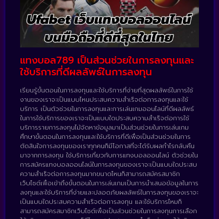
แทงบอล789 เป็นส่วนช่วยในการลงทุนและ
ใช้บริการที่ดีผลลัพธ์ในการลงทุน
เรียนรู้ขั้นตอนในการลงทุนและใช้บริการที่ง่ายที่สุดผลลัพธ์ในการใช้
งานของเราจะเป็นแบบไหนประสบความสำเร็จต่อการลงทุนและใช้
บริการ เป็นตัวช่วยในการลงทุนและการเล่นเกมออนไลน์ที่ดีผลลัพธ์
ในการใช้บริการของเราจะเป็นแบบใดประสบความสำเร็จต่อการใช้
บริการรายการลงทุนไม้จัดหาข้อมูลมาเป็นส่วนช่วยในการเล่นเกม
ศึกษาขั้นตอนในการลงทุนและใช้บริการที่ดีเพื่อเป็นส่วนช่วยในการ
ตัดสินใจการลงทุนของเราทุกคนก็มีโอกาสที่จะได้รับผลกำไรกลับคืน
มาจากการลงทุน ใช้บริการเกี่ยวกับการแทงบอลออนไลน์ ตัวช่วยใน
การสมัครแทงบอลออนไลน์ในการลงทุนของเราจะเป็นแบบใดประสบ
ความสำเร็จต่อการลงทุนมากขนาดไหนก็สามารถสมัครสมาชิก
เว็บไซต์เพื่อเข้าถึงขั้นตอนในการเล่นเกมเป็นการนำเสนอข้อมูลในการ
ลงทุนและใช้บริการที่ง่ายและปลอดภัยผลลัพธ์ในการลงทุนของเราจะ
เป็นแบบใดประสบความสำเร็จต่อการลงทุน และใช้บริการไหมก็
สามารถสมัครสมาชิกเว็บไซต์เพื่อเป็นส่วนช่วยในการลงทุนการเลือก