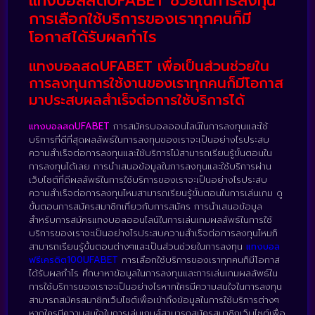
แทงบอลสดUFABET ช่วยในการลงทุน
การเลือกใช้บริการของเราทุกคนก็มี
โอกาสได้รับผลกำไร
แทงบอลสดUFABET เพื่อเป็นส่วนช่วยใน
การลงทุนการใช้งานของเราทุกคนก็มีโอกาส
มาประสบผลสำเร็จต่อการใช้บริการได้
แทงบอลสดUFABET
การสมัครบอลออนไลน์ในการลงทุนและใช้
บริการที่ดีที่สุดผลลัพธ์ในการลงทุนของเราจะเป็นอย่างไรประสบ
ความสำเร็จต่อการลงทุนและใช้บริการไม้สามารถเรียนรู้ขั้นตอนใน
การลงทุนได้เลย การนำเสนอข้อมูลในการลงทุนและใช้บริการผ่าน
เว็บไซต์ที่ดีผลลัพธ์ในการใช้บริการของเราจะเป็นอย่างไรประสบ
ความสำเร็จต่อการลงทุนไหมสามารถเรียนรู้ขั้นตอนในการเล่นเกม ดู
ขั้นตอนการสมัครสมาชิกเกี่ยวกับการสมัคร การนำเสนอข้อมูล
สำหรับการสมัครแทงบอลออนไลน์ในการเล่นเกมผลลัพธ์ในการใช้
บริการของเราจะเป็นอย่างไรประสบความสำเร็จต่อการลงทุนไหมก็
สามารถเรียนรู้ขั้นตอนต่างๆและเป็นส่วนช่วยในการลงทุน
แทงบอล
ฟรีเครดิต100UFABET
การเลือกใช้บริการของเราทุกคนก็มีโอกาส
ได้รับผลกำไร ศึกษาหาข้อมูลในการลงทุนและการเล่นเกมผลลัพธ์ใน
การใช้บริการของเราจะเป็นอย่างไรหากใครมีความสนใจในการลงทุน
สามารถสมัครสมาชิกเว็บไซต์เพื่อเข้าถึงข้อมูลในการใช้บริการต่างๆ
หากใครมีความสนใจในการเล่นเกมส์สามารถสมัครสมาชิกเว็บไซต์เพื่อ