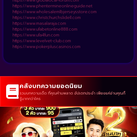
https://www.globalocal-forum.com
https://www.phentermineonlineguide.net
https://www.wholesalemlbjerseysstore.com
https://www.christchurchslidell.com
https://www.masalaraja.com
https://www.ufabetonline888.com
https://www.ufa4fun.com
https://www.levelvet-club.com
https://www.pokerpluscasinos.com
คลังบทความยอดนิยม
รวมบทความเด็ด ที่คุณห้ามพลาด อัปเดทประจำ เพียงแค่อ่านคุณก็
รู้มากกว่าใคร