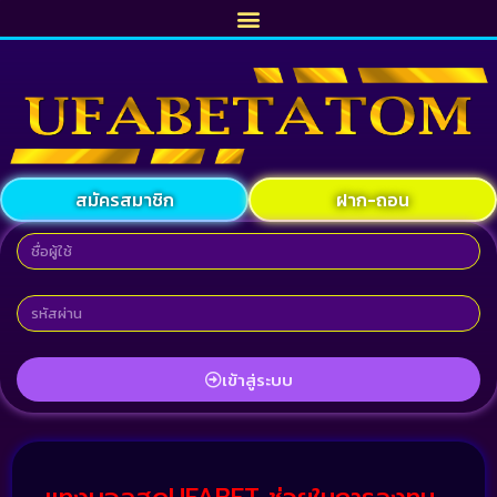
สมัครสมาชิก
ฝาก-ถอน
เข้าสู่ระบบ