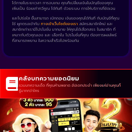
ได้ภายในระยะเวลา การจบเกม คุณก็เปลี่ยนเงินในบัญชีของคุณ
เพิ่มเป็น ร้อยเท่าทวีคูณ ได้ทันที ด้วยระบบ การให้บริการที่ชัดเจน
และโปร่งใส ขึ้นสามารถ เบิกถอน เงินของคุณได้ทันที กับบัญชีที่คุณ
ใช้ ผูกตรงเข้ากับ
ทางเข้าเว็บไซต์ของเรา
สมัครสมาชิกใหม่ และ
สมาชิกเก่าเรามีโปรโมชั่น มากมาย ให้คุณได้เลือกสรร ในสมาชิก ที่
เหมาะกับตัวคุณเอง และ เลือกใน โปรโมชั่นที่คุณ ต้องการผลลัพธ์
ที่สามารถพยาน ในความสำเร็จไปพร้อมกัน
คลังบทความยอดนิยม
รวมบทความเด็ด ที่คุณห้ามพลาด อัปเดทประจำ เพียงแค่อ่านคุณก็
รู้มากกว่าใคร