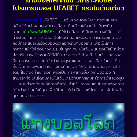
แทงบอลโลกคืนนี้ วิเคราะห์บอล
โปรแกรมบอล UFABET ครบในเว็บเดียว
แทงบอลโลกคืนนี้
UFABET เป็นเว็บแทงบอลซึ่งสามารถเสนอเก
มอื่นๆได้อย่างสมบูรณ์แบบที่สุด เมื่อเลือกใช้งานกับเว็บพนัน
ออนไลน์
เว็บพนันUFABET
ที่ใช้ตัวเลือก ให้เกิดช่องทางที่มีการได้
กำไรได้มากกว่าแทงบอลเว็บไหนดี นอกเหนือจากการเสนอเกม ยัง
คงมีการเสนอในเรื่องของตัวเลือกต่างๆของเกม เพื่อเป็นการ
ทำความเข้าใจได้อย่างดีเยี่ยมในทุกๆเกม ซึ่งเว็บพนันออนไลน์ ที่ช่วย
ส่งเสริมการสร้างรายได้ที่ดีขึ้นแทงบอลเว็บไหนดี เป็นเว็บแทงบอล
ซึ่งสามารถเสนอเกมได้อย่างสมบูรณ์และครบวงจรที่สุดในเว็บเดียว
ซึ่งเป็นการเซฟรายการจ่ายและก็ลดเวลาให้กับผู้เล่นพนันทุกๆคนได้
โดยที่ไม่ต้องทำเข้าออก เพื่อเป็นการหาเกมอื่นๆให้กับตัวเอง ก็
สามารถที่จะเล่นได้จบครบในเว็บเดียวกับทุกๆเกมหรือการนำเสนอรูป
แบบเกมต่างๆอีกทั้งวิธีการทำเงิน สำหรับการเล่นเกมในทุกๆช่องทาง
ได้อย่างน่าสนใจที่สุด เพื่อมีโอกาสได้เปรียบ ให้กับบรรดาผู้เล่นพนัน
ทุกๆคนได้โดยตรง