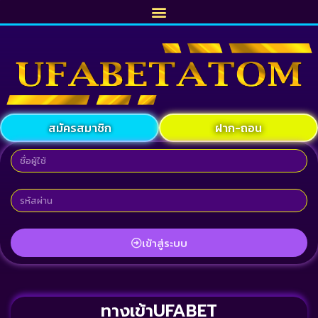
สมัครสมาชิก
ฝาก-ถอน
เข้าสู่ระบบ
ทางเข้าUFABET