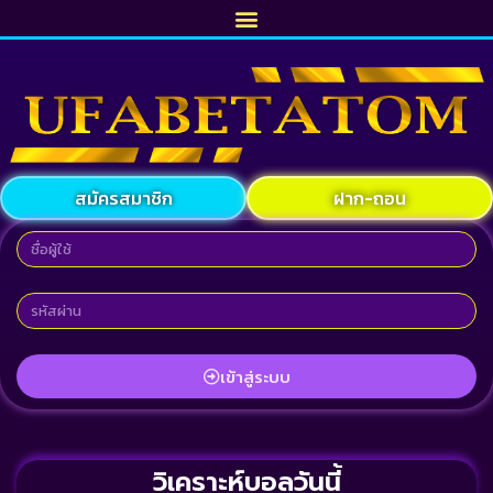
สมัครสมาชิก
ฝาก-ถอน
เข้าสู่ระบบ
วิเคราะห์บอลวันนี้