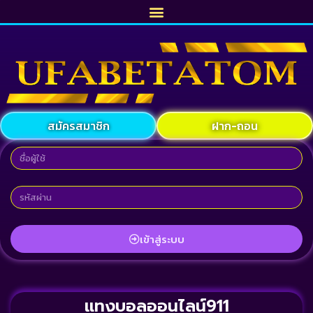
สมัครสมาชิก
ฝาก-ถอน
เข้าสู่ระบบ
แทงบอลออนไลน์911