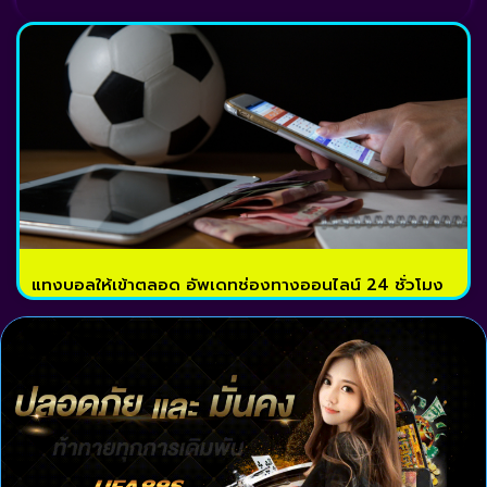
แทงบอลให้เข้าตลอด อัพเดทช่องทางออนไลน์ 24 ชั่วโมง