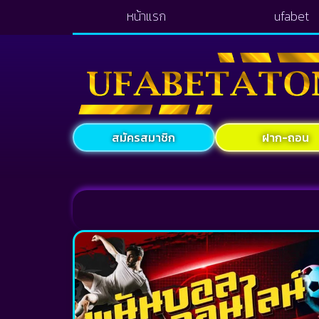
หน้าแรก
ufabet
สมัครสมาชิก
ฝาก-ถอน