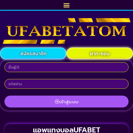
สมัครสมาชิก
ฝาก-ถอน
เข้าสู่ระบบ
แอพแทงบอลUFABET