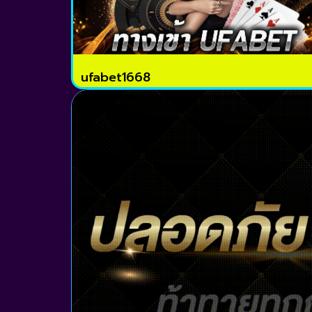
ufabet1668