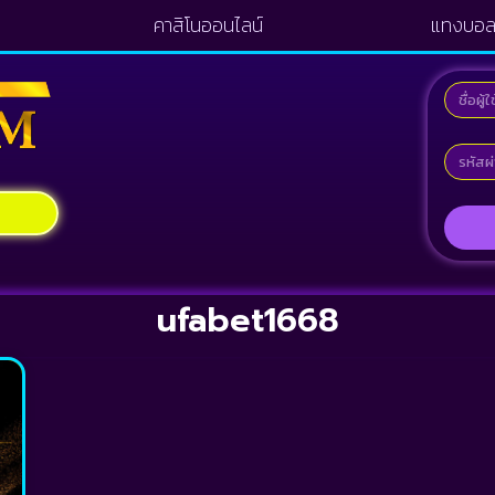
คาสิโนออนไลน์
แทงบอล
ufabet1668